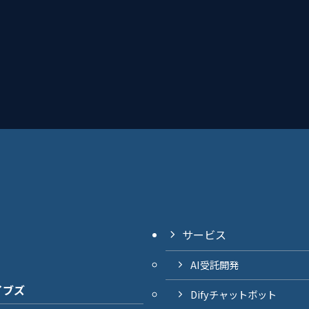
サービス
AI受託開発
イブズ
Difyチャットボット